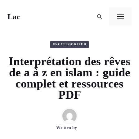
Aller
au
Lac
Men
contenu
UNCATEGORIZED
Interprétation des rêves
de a à z en islam : guide
complet et ressources
PDF
Written by