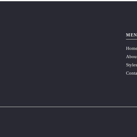
MEN
Hom
Abou
Style
Conta