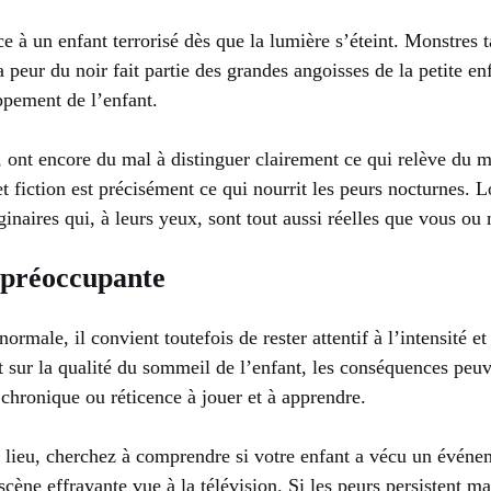
 à un enfant terrorisé dès que la lumière s’éteint. Monstres ta
eur du noir fait partie des grandes angoisses de la petite enf
oppement de l’enfant.
 ont encore du mal à distinguer clairement ce qui relève du m
et fiction est précisément ce qui nourrit les peurs nocturnes. Lo
naires qui, à leurs yeux, sont tout aussi réelles que vous ou 
 préoccupante
ormale, il convient toutefois de rester attentif à l’intensité e
r la qualité du sommeil de l’enfant, les conséquences peuvent
ue chronique ou réticence à jouer et à apprendre.
er lieu, cherchez à comprendre si votre enfant a vécu un évé
ène effrayante vue à la télévision. Si les peurs persistent m