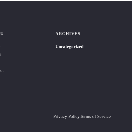
U
ARCHIVES
e
Uncategorized
t
s
ct
Privacy Policy
Terms of Service