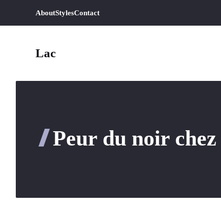
Aller
About
Styles
Contact
au
contenu
Lac
Peur du noir chez 