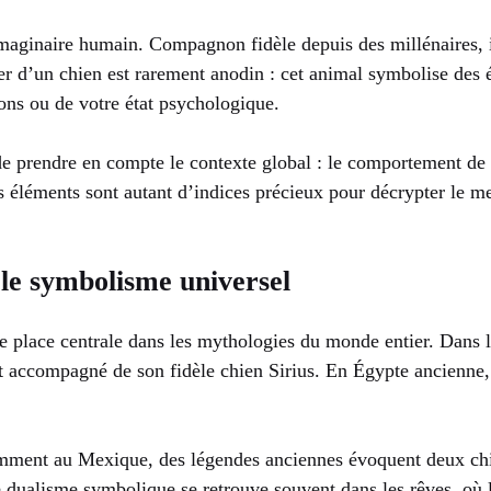
imaginaire humain. Compagnon fidèle depuis des millénaires, 
 d’un chien est rarement anodin : cet animal symbolise des é
ions ou de votre état psychologique.
l de prendre en compte le contexte global : le comportement de 
es éléments sont autant d’indices précieux pour décrypter le m
 le symbolisme universel
ne place centrale dans les mythologies du monde entier. Dans l
it accompagné de son fidèle chien Sirius. En Égypte ancienne, 
amment au Mexique, des légendes anciennes évoquent deux chi
 dualisme symbolique se retrouve souvent dans les rêves, où l