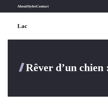
Aller
About
Styles
Contact
au
contenu
Lac
Rêver d’un chien :