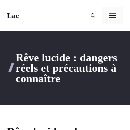
Aller
au
Lac
Men
contenu
Rêve lucide : dangers
réels et précautions à
connaître