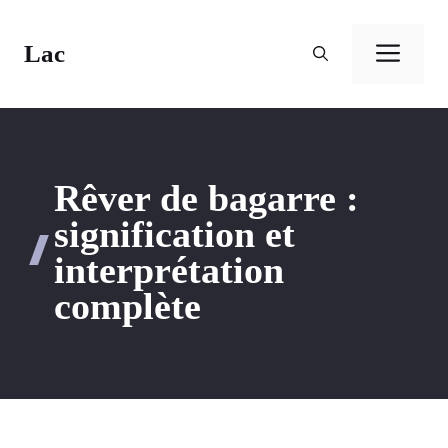
Aller
au
Lac
Men
contenu
Rêver de bagarre :
signification et
interprétation
complète