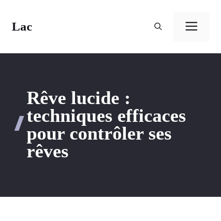
Aller
au
Lac
Men
contenu
Rêve lucide :
techniques efficaces
pour contrôler ses
rêves